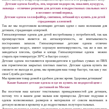
Детские одеяла бамбук, лен, морские водоросли, эвкалипт, кукуруза,
лаванда – отличное решение для детских и подростковых спальных мест
в весеннее-летний период.
Детские одеяла холлофайбер, синтипон, лебяжий пух купить для детей
страдающих аллепгией
Так же мы подготовили коллекцию детских одеял с нано волокнами для
детишек, страдающих аллергией.
Гипоаллергенные одеяла для детей востребованы у потребителей, так как
преимуществом является их антиалергичность, не впитываемость
посторонних запахов. Гипоаллергенные детские одеяла отлично
пропускают воздух, имеют хорошую вентилируемость, так же в них не
заводиться плесень, грибки и клещи. Гипоаллергенные одеяла можно
стирать при температуре 30*С и быстро сохнут.
Детские одеяла поставляются производителем в удобных сумках из ПВХ
или герметически закрытых плотных пакетах. Детские одеяла купить вы
сможете не выходя из дома, мы приводим наш товар быстро, так как у нас
своя Служба доставки.
Мы привозим товар домой в удобное для вас время.
Здоровья детишкам!
Какие бывают детские одеяла и где их купить по недорогой цене с
доставкой по Москве
Вы посетили наш каталог текстильных принадлежностей для детишек,
потому что в вашем доме малыш или принцесска. Детские подушки и
одеяла всевозможных размеров и материалов от совсем маленьких в
детскую коляски и кроватку и до подростковых полуторостальных.
Детские подушки и одеяла для кроватки и коляски сшиты производителями