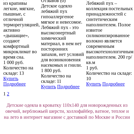
Отзывов (0)
из крапивы
Лебяжий пух –
Детское одеяло
легкие, мягкие,
коллекция постельных
лебяжий пух
пышные, с
принадлежностей с
гипоаллергеное
отличной
синтетическим
мягкое и невесомое.
терморегуляцией,
наполнителем. Полое
Лебяжий пух - это
активно
извитое
высокоэнертный
«дышащие»,
силиконизированное
химический
создают
волокно является
материал, в нем нет
комфортный
современным
посторонних
микроклимат во
высокотехнологичным
запахов, нет условий
время сна.
наполнителем. 200 гр/
для возникновения
1 000 руб.
кв.м
насекомых и гнили.
Количество на
1 руб.
1 800 руб.
складе: 13
Количество на складе:
Количество на
Купить
10
складе: 11
Подробнее
Купить
Подробнее
Купить
Подробнее
1
2
Детские одеяла в кроватку 110х140 для новорожденных из
овечий, верблюжьей шерсти, холлофайбер, ватное, теплое и
на лето в интернет магазине с доставкой по Москве и России