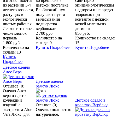
изготавливается
во время сна в
санитарно-
из растений 3-4
детской постельке.
эпидемиологическим
летнего возраста,
Верблюжий пух
надзором и не вредят
растущих в
получают путем
здоровью при
экологически
вычесывания
контакте с нежной
чистых районах.
подшерстка
кожей маленьких
Легкое и теплое -
верблюжат.
детишек.
чехол хлопок-
2 700 руб.
850 руб.
перкаль
Количество на
Количество на складе:
1 800 руб.
складе: 9
15
Количество на
Купить
Подробнее
Купить
Подробнее
складе: 13
Купить
Подробнее
Детское одеяло
Алое Вера
Детское одеяло
Отзывов (0)
бамбук Люкс
Одеяло Алоэ
вера из фито
коллекции
Детское одеяло в
изделий с
Отзывов (0)
кроватку Верблюд
экстрактом Aloe
Одеялко полностью
Vera Люкс, для
натуральное,