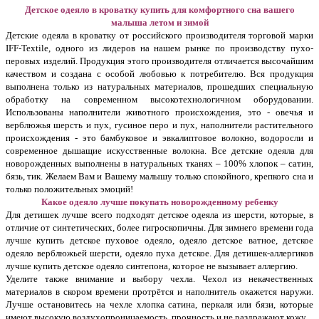
Детское одеяло в кроватку купить для комфортного сна вашего
малыша летом и зимой
Детские одеяла в кроватку от российского производителя торговой марки
IFF-Textile, одного из лидеров на нашем рынке по производству пухо-
перовых изделий. Продукция этого производителя отличается высочайшим
качеством и создана с особой любовью к потребителю. Вся продукция
выполнена только из натуральных материалов, прошедших специальную
обработку на современном высокотехнологичном оборудовании.
Использованы наполнители животного происхождения, это - овечья и
верблюжья шерсть и пух, гусиное перо и пух, наполнители растительного
происхождения - это бамбуковое и эвкалиптовое волокно, водоросли и
современное дышащие искусственные волокна. Все детские одеяла для
новорожденных выполнены в натуральных тканях – 100% хлопок – сатин,
бязь, тик. Желаем Вам и Вашему малышу только спокойного, крепкого сна и
только положительных эмоций!
Какое одеяло лучше покупать новорожденному ребенку
Для детишек лучше всего подходят детское одеяла из шерсти, которые, в
отличие от синтетических, более гигроскопичны. Для зимнего времени года
лучше купить детское пуховое одеяло, одеяло детское ватное, детское
одеяло верблюжьей шерсти, одеяло пуха детское. Для детишек-аллергиков
лучше купить детское одеяло синтепона, которое не вызывает аллергию.
Уделите также внимание и выбору чехла. Чехол из некачественных
материалов в скором времени протрётся и наполнитель окажется наружи.
Лучше остановитесь на чехле хлопка сатина, перкаля или бязи, которые
имеют высокую воздухопроницаемость, прочность и не раздражают кожу.