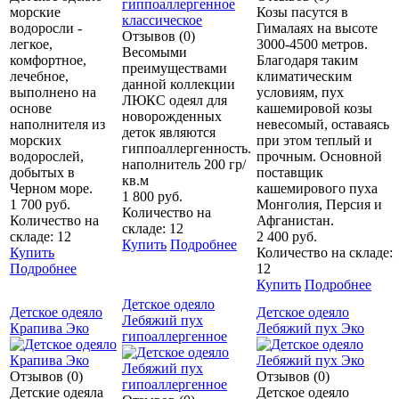
морские
Козы пасутся в
водоросли -
Гималаях на высоте
Отзывов (0)
легкое,
3000-4500 метров.
Весомыми
комфортное,
Благодаря таким
преимуществами
лечебное,
климатическим
данной коллекции
выполнено на
условиям, пух
ЛЮКС одеял для
основе
кашемировой козы
новорожденных
наполнителя из
невесомый, оставаясь
деток являются
морских
при этом теплый и
гиппоаллергенность.
водорослей,
прочным. Основной
наполнитель 200 гр/
добытых в
поставщик
кв.м
Черном море.
кашемирового пуха
1 800 руб.
1 700 руб.
Монголия, Персия и
Количество на
Количество на
Афганистан.
складе: 12
складе: 12
2 400 руб.
Купить
Подробнее
Купить
Количество на складе:
Подробнее
12
Купить
Подробнее
Детское одеяло
Детское одеяло
Детское одеяло
Лебяжий пух
Крапива Эко
Лебяжий пух Эко
гипоаллергенное
Отзывов (0)
Отзывов (0)
Детские одеяла
Детское одеяло