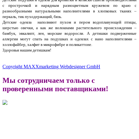
с прострочкой и нарядным разноцветным кружевом по краю с
разнообразными натуральными наполнителями в хлопковых тканях –
перкаль, тик пуходержащий, бязь.
Детские одеяла наполняют пухом и пером водоплавующей птицы,
шерстью овечки, а как же волокнами растительного происхождения –
бамбук, эвкалипт, лен, морские водоросли. А детишки подверженные
аллергии могут спать на подушках и одеялах с нано наполнителями –
холлофайбер, халфит в микрофибре и поликаттоне.
Здоровья нашим детишкам!
Купить детское одеяло плед шерстяное верблюжье синтипон байковое в кроватку 110х140 для
новорожденных из верблюжьей шерсти стеганое интернет магазин в Москве с доставкой
Copyright MAXXmarketing Webdesigner GmbH
Мы сотрудничаем только с
проверенными поставщиками!