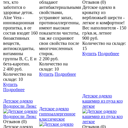
тех, кто
обладают
Отзывов (0)
заботится о
антибактериальными
Детское одеяло в
здоровье деток.
свойствами,
кроватку из
Aloe Vera -
устраняют запах,
верблюжьей шерсти -
инновационная
противоаллергенны,
легкое и комфортное!
пропитка, в ее
имеют высокие
Вес наполнителя - 150
состав входят 160
показатели чистоты,
гр/кв.м, летнее
биоактивных
так же сохраняют
900 руб.
веществ,
свои свойства после
Количество на складе:
антиоксиданты,
многочисленных
15
витамины
стирок.
Купить
Подробнее
группы B, C, E и
2 200 руб.
бета-каротин.
Количество на
2 400 руб.
складе: 10
Количество на
Купить
Подробнее
складе: 10
Купить
Подробнее
Детское одеяло
Детское одеяло
кашемир из пуха коз
Водоросли Люкс
легкое
Детское одеяло
гиппоаллергенное
классическое
Отзывов (0)
Детское одеяло
Отзывов (0)