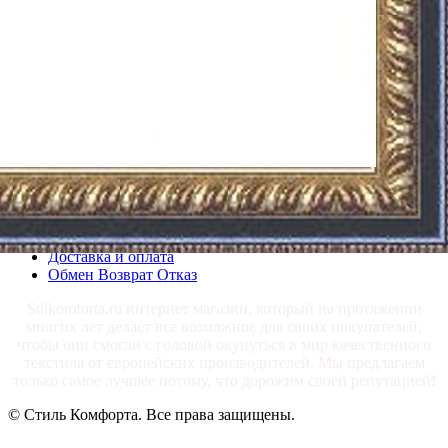
prev
next
blogjquery.ru
О магазине
Каталог
Размеры и ткани
Статьи
Карта сайта
Акции
Доставка и оплата
Обмен Возврат Отказ
Stilkomforta.ru интернет магазин, который на протяжении
многих лет делает все возможное для своих покупателей,
чтобы они смогли с головой окунуться в мир качественного
текстиля от европейских производителей. Мы предлагаем
только самое лучшее потому, что дорожим своей репутацией!
© Стиль Комфорта. Все права защищены.