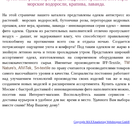
морские водоросли, крапива, лаванда.
На этой страничке нашего каталога представлены одеяла антистресс из
растений: морских водорослей, бутончики розы, перегородки кедровых
орешков, алое вера, крапива, лаванда - инновационная серия одеял – линия
фито одеяла. Одеяла из растительных наполнителей отлично пропускают
воздух – дышат, не задерживают влагу, что способствует правильному
теплообмену на протяжении всего сна и отдыха ночью. Создается
потрясающее ощущение уюта и комфорта! Под таким одеялом не жарко в
знойную летнюю ночь и тепло прохладным утром. Представлен широкий
ассортимент одеял, изготовленных на современном оборудовании из
высококачественного сырья. Именитые производители IFF-Textile,
ТМ
Nature's, AlViTek, Sn-textile
по праву считаются производителями товаров
самого высочайшего уровня и качества. Специалисты постоянно работают
над улучшением технологий производства своих изделий так же и над
созданием новых моделей и расширением ассортимента. Купить одеяла в
Москве с быстрой доставкой с инновационными фито наполнителем можно,
посетив наш Интернет-магазин. Воспользуйтесь нашим сервисом –
доставка курьером в удобное для вас время и место. Удачного Вам выбора
вместе снами! Мир Вашему дому!
Купить одеяло цена.
Copyright MAXXmarketing Webdesigner GmbH