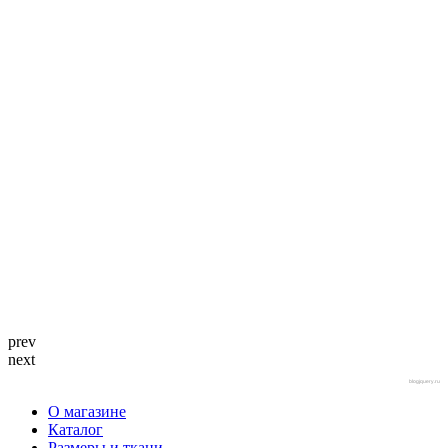
prev
next
blogjquery.ru
О магазине
Каталог
Размеры и ткани