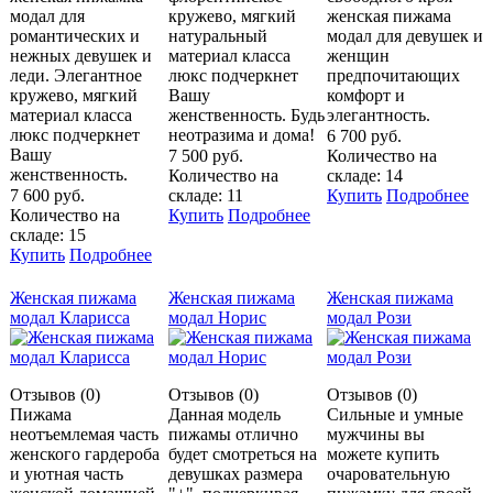
модал для
кружево, мягкий
женская пижама
романтических и
натуральный
модал для девушек и
нежных девушек и
материал класса
женщин
леди. Элегантное
люкс подчеркнет
предпочитающих
кружево, мягкий
Вашу
комфорт и
материал класса
женственность. Будь
элегантность.
люкс подчеркнет
неотразима и дома!
6 700 руб.
Вашу
7 500 руб.
Количество на
женственность.
Количество на
складе: 14
7 600 руб.
складе: 11
Купить
Подробнее
Количество на
Купить
Подробнее
складе: 15
Купить
Подробнее
Женская пижама
Женская пижама
Женская пижама
модал Кларисса
модал Норис
модал Рози
Отзывов (0)
Отзывов (0)
Отзывов (0)
Пижама
Данная модель
Сильные и умные
неотъемлемая часть
пижамы отлично
мужчины вы
женского гардероба
будет смотреться на
можете купить
и уютная часть
девушках размера
очаровательную