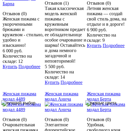
Отзывов (1)
Отзывов (0)
Такая классическая
Летняя женская
Отзывов (0)
модель женской
пижама — создай
Женская пижама с
пижамы с
свой стиль дома, на
укороченными
кружевным
отдыхе и в дороге!
брюками и
воротником предает
6 900 руб.
кружевом - стильно,
ее обладательнице
Количество на
удобно и
особое очарование и
складе: 9
изысканно!
шарма! Оставайтесь
Купить
Подробнее
и дома немного
6 000 руб.
загадочной и
Количество на
неповторимой!
складе: 12
Купить
Подробнее
5 500 руб.
Количество на
складе: 14
Купить
Подробнее
Женская пижама
Женская пижама
Женская пижама
модал 4489
модал Анича
модал Берта
Отзывов (0)
Отзывов (0)
Отзывов (0)
Очаровательная
Элегантное
Удобная,
женская пижамка
флорентийское
свободного кроя