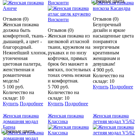
Висконти
Отзывов (0)
Отзывов (0)
Женская пижама
Безупречный
должна быть
Отзывов (0)
дизайн и яркие
комфортной, ткань -
Женская пижама из
насыщенные цвета
дышащей, а цвет -
шелковой атласной
понравятся
благородный.
ткани, кружевом на
энергичным
Нежнейший хлопок,
рукавах и по низу
креативным
утонченная
кофточки, прямых
женщинам и
цветовая палитра,
брюк без манжет в
девушкам!
женственная и
мягких, постельных
4 900 руб.
романтичная
тонах очень нежная
Количество на
модель!
и комфортная.
складе: 10
5 100 руб.
5 700 руб.
Купить
Подробнее
Количество на
Количество на
складе: 10
складе: 10
Купить
Подробнее
Купить
Подробнее
Женская пижама
Женская пижама
Женская пижама
домашняя модал
Классика
летняя модал V5/62
Барна