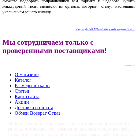
сможете подобрать понравившийся вам вариант и недорого купить
жаккардовый тюль, занавески из органзы, которые станут настоящим
украшением вашего жилища.
Copyright MAXXmarketing Webdesigner GmbH
Мы сотрудничаем только с
проверенными поставщиками!
blogjquery.ru
О магазине
Каталог
Размеры и ткани
Статьи
Карта сайта
Акции
Доставка и оплата
Обмен Возврат Отказ
Stilkomforta.ru интернет магазин, который на протяжении
многих лет делает все возможное для своих покупателей,
чтобы они смогли с головой окунуться в мир качественного