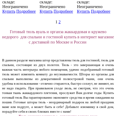
складе:
складе:
складе:
Неограничено
Неограничено
Неограничено
Купить
Подробнее
Купить
Подробнее
Купить
Подробнее
1
2
Готовый тюль вуаль и органза жаккардовая и кружево
недорого для спальни и гостиной купить в интернет магазине
с доставкой по Москве и России
В данном разделе магазина штор представлены тюль для гостиной, тюль для
спальни, состоящие из двух полотен. Тюль - это завершающая и очень
важная часть интерьера любого помещения, удачно подобранный готовый
тюль может изменить комнату до неузнаваемости. Шторы из органзы для
спальни выполнены из декоративной полиэстровой ткани, они очень
удобны в использовании - отлично стираются, быстро сохнут, не линяют, их
не надо гладить. При правильном уходе люль, не смотрия, что это очень
тонкая ткань жаккардового плетения, прослужит Вам долгие годы. Купить
готовый тюль Вы гарантированно экономите средства и время ожидания на
пошив. Готовые шторы тюль - неординарный подарок на любой праздник
маме или подруге, а может быть и себе! Добавьте изюминку в свой дом,
порадуйте себя и своих близких вместе с нами!