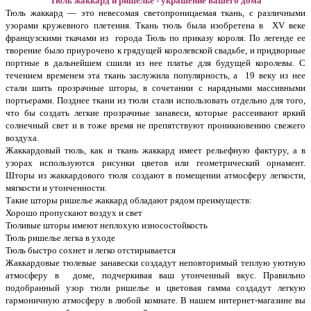
Тюль жаккард и ришелье - украшение вашего дома
Тюль жаккард — это невесомая светопроницаемая ткань, с различными
узорами кружевного плетения. Ткань тюль была изобретена в XV веке
французскими ткачами из города Тюль по приказу короля. По легенде ее
творение было приурочено к грядущей королевской свадьбе, и придворные
портные в дальнейшем сшили из нее платье для будущей королевы. С
течением временем эта ткань заслужила популярность, а 19 веку из нее
стали шить прозрачные шторы, в сочетании с нарядными массивными
портьерами. Позднее ткани из тюли стали использовать отдельно для того,
что бы создать легкие прозрачные занавеси, которые рассеивают яркий
солнечный свет и в тоже время не препятствуют проникновению свежего
воздуха.
Жаккардовый тюль, как и ткань жаккард имеет рельефную фактуру, а в
узорах используются рисунки цветов или геометрический орнамент.
Шторы из жаккардового тюля создают в помещении атмосферу легкости,
мягкости и утонченности.
Такие шторы ришелье жаккард обладают рядом преимуществ:
Хорошо пропускают воздух и свет
Тюливые шторы имеют неплохую износостойкость
Тюль ришелье легка в уходе
Тюль быстро сохнет и легко отстирывается
Жаккардовые тюлевые занавески создадут неповторимый теплую уютную
атмосферу в доме, подчеркивая ваш утонченный вкус. Правильно
подобранный узор тюли ришелье и цветовая гамма создадут легкую
гармоничную атмосферу в любой комнате. В нашем интернет-магазине вы