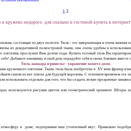
1
2
я и кружево недорого для спальни и гостиной купить в интернет
 спальни, состоящие из двух полотен. Тюль - это завершающая и очень важная
нены из декоративной полиэстровой ткани, они очень удобны в использовании
ого плетения, прослужит Вам долгие годы. Купить готовый тюль Вы гарантиро
себе! Добавьте изюминку в свой дом, порадуйте себя и своих близких вместе с
Тюль жаккард и ришелье - украшение вашего дома
ами кружевного плетения. Ткань тюль была изобретена в XV веке французским
йшем сшили из нее платье для будущей королевы. С течением временем эта тк
ли использовать отдельно для того, что бы создать легкие прозрачные занавес
зорах используются рисунки цветов или геометрический орнамент. Шторы из
атмосферу в доме, подчеркивая ваш утонченный вкус. Правильно подобра