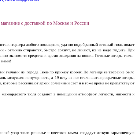
 магазине с доставкой по Москве и России
 часть интерьера любого помещения, удачно подобранный готовый тюль может
 - отлично стираются, быстро сохнут, не линяют, их не надо гладить. При
ванно экономите средства и время ожидания на пошив. Готовые шторы тюль -
 нами!
и ткачами из города Тюль по приказу короля. По легенде ее творение было
ань заслужила популярность, а 19 веку из нее стали шить прозрачные шторы,
и, которые рассеивают яркий солнечный свет и в тоже время не препятствуют
 жаккардового тюля создают в помещении атмосферу легкости, мягкости и
нный узор тюли ришелье и цветовая гамма создадут легкую гармоничную