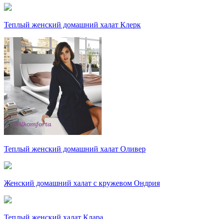
Теплый женский домашний халат Клерк
Теплый женский домашний халат Оливер
Женский домашний халат с кружевом Ондрия
Теплый женский халат Клара