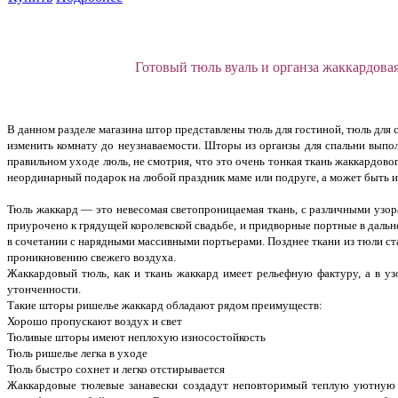
Готовый тюль вуаль и органза жаккардова
В данном разделе магазина штор представлены тюль для гостиной, тюль для
изменить комнату до неузнаваемости. Шторы из органзы для спальни выпол
правильном уходе люль, не смотрия, что это очень тонкая ткань жаккардов
неординарный подарок на любой праздник маме или подруге, а может быть и 
Тюль жаккард — это невесомая светопроницаемая ткань, с различными узор
приурочено к грядущей королевской свадьбе, и придворные портные в дальне
в сочетании с нарядными массивными портьерами. Позднее ткани из тюли ста
проникновению свежего воздуха.
Жаккардовый тюль, как и ткань жаккард имеет рельефную фактуру, а в у
утонченности.
Такие шторы ришелье жаккард обладают рядом преимуществ:
Хорошо пропускают воздух и свет
Тюливые шторы имеют неплохую износостойкость
Тюль ришелье легка в уходе
Тюль быстро сохнет и легко отстирывается
Жаккардовые тюлевые занавески создадут неповторимый теплую уютную 