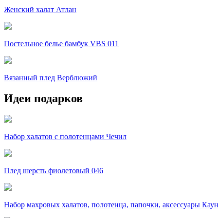
Женский халат Атлан
Постельное белье бамбук VBS 011
Вязанный плед Верблюжий
Идеи подарков
Набор халатов с полотенцами Чечил
Плед шерсть фиолетовый 046
Набор махровых халатов, полотенца, папочки, аксессуары Кау