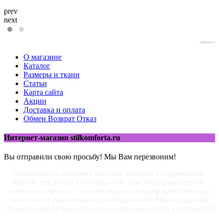
prev
next
blogjquery.ru
О магазине
Каталог
Размеры и ткани
Статьи
Карта сайта
Акции
Доставка и оплата
Обмен Возврат Отказ
Интернет-магазин stilkomforta.ru
Вы отправили свою просьбу! Мы Вам перезвоним!
Stilkomforta.ru интернет магазин, который на протяжении
многих лет делает все возможное для своих покупателей,
чтобы они смогли с головой окунуться в мир качественного
текстиля от европейских производителей. Мы предлагаем
только самое лучшее потому, что дорожим своей репутацией!