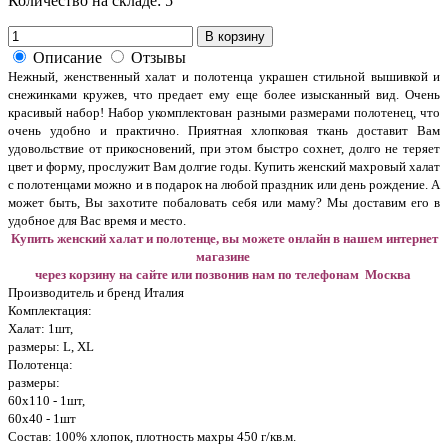
Количество на складе:
5
В корзину
Описание
Отзывы
Нежный, женственный халат и полотенца украшен стильной вышивкой и
снежинками кружев, что предает ему еще более изысканный вид. Очень
красивый набор! Набор укомплектован разными размерами полотенец, что
очень удобно и практично. Приятная хлопковая ткань доставит Вам
удовольствие от прикосновений, при этом быстро сохнет, долго не теряет
цвет и форму, прослужит Вам долгие годы. Купить женский махровый халат
с полотенцами можно и в подарок на любой праздник или день рождение. А
может быть, Вы захотите побаловать себя или маму? Мы доставим его в
удобное для Вас время и место.
Купить женский халат и полотенце, вы можете онлайн в нашем интернет
магазине
через корзину на сайте или позвонив нам по телефонам
Москва
Производитель и бренд Италия
Комплектация:
Халат: 1шт,
размеры: L, XL
Полотенца:
размеры:
60х110 - 1шт,
60х40 - 1шт
Состав: 100% хлопок, плотность махры 450 г/кв.м.