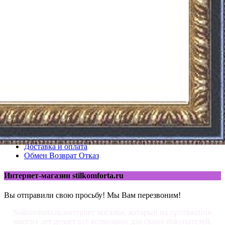
prev
next
blogjquery.ru
О магазине
Каталог
Размеры и ткани
Статьи
Карта сайта
Акции
Доставка и оплата
Обмен Возврат Отказ
Интернет-магазин stilkomforta.ru
Вы отправили свою просьбу! Мы Вам перезвоним!
Stilkomforta.ru интернет магазин, который на протяжении
многих лет делает все возможное для своих покупателей,