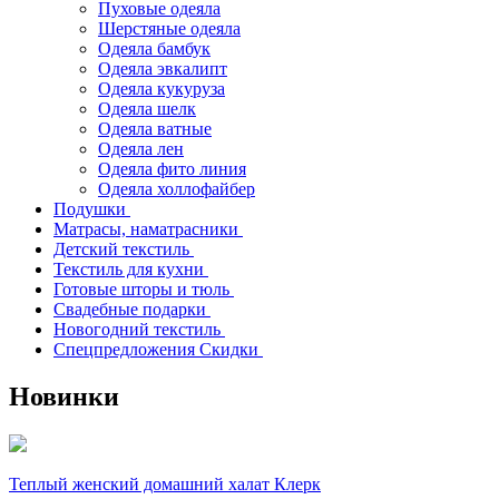
Пуховые одеяла
Шерстяные одеяла
Одеяла бамбук
Одеяла эвкалипт
Одеяла кукуруза
Одеяла шелк
Одеяла ватные
Одеяла лен
Одеяла фито линия
Одеяла холлофайбер
Подушки
Матрасы, наматрасники
Детский текстиль
Текстиль для кухни
Готовые шторы и тюль
Свадебные подарки
Новогодний текстиль
Спецпредложения Скидки
Новинки
Теплый женский домашний халат Клерк