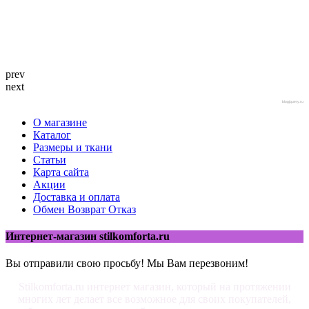
prev
next
blogjquery.ru
О магазине
Каталог
Размеры и ткани
Статьи
Карта сайта
Акции
Доставка и оплата
Обмен Возврат Отказ
Интернет-магазин stilkomforta.ru
Вы отправили свою просьбу! Мы Вам перезвоним!
Stilkomforta.ru интернет магазин, который на протяжении
многих лет делает все возможное для своих покупателей,