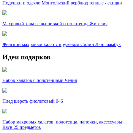
Подушки и одеяло Монгольский верблюд теплые - скидки
Махровый халат с вышивкой и полотенца Жизелия
Женский махровый халат с кружевом Силин Ланг бамбук
Идеи подарков
Набор халатов с полотенцами Чечил
Плед шерсть фиолетовый 046
Набор махровых халатов, полотенца, папочки, аксессуары
Каун 25 предметов