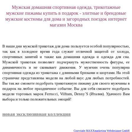
Мужская домашняя спортивная одежда, трикотажные
мужские пижамы купить в подарок - элитные и брендовые
мужские костюмы для дома и загородных поездок интернет
магазин Москва
В наши дни мужской трикотаж для дома пользуется особой популярностью,
так как в холодное время года служит отличной защитой от холода,
спортивных занятий и также как домашняя одежда и одежда для сна.
Мужской трикотаж позволяет подчеркнуть мужественность фигуры, ее
динамичность и не сковывает движения. У мужчин очень популярна
спортивная одежда из трикотажа с длинными брюками и шортами. На этой
страничке представлены модели на любой вкус для любых потребностей.
Вы так же сможете подобрать трикотажную пижаму для своего мужчины в
подарок на любое праздничное событие. Вы для себя сможете подобрать
модели торговых марок Ferrucci, Vilfram, Denny`S (Италия). Удачного Вам
выбора и только положительных эмоций!
трикотаж купить в интернет магазине недорого с
доставкой Москва и по России
новая эксклюзивная коллекция
Copyright MAXXmarketing Webdesigner GmbH