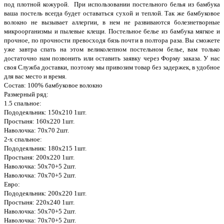
под плотной кожурой. При использовании постельного белья из бамбука
ваша постель всегда будет оставаться сухой и теплой. Так же бамбуковое
волокно не вызывает аллергии, в нем не развиваются болезнетворные
микроорганизмы и пылевые клещи. Постельное белье из бамбука мягкое и
прочное, по прочности превосходя бязь почти в полтора раза. Вы сможете
уже завтра спать на этом великолепном постельном белье, вам только
достаточно нам позвонить или оставить заявку через Форму заказа. У нас
своя Служба доставки, поэтому мы привозим товар без задержек, в удобное
для вас место и время.
Состав: 100% бамбуковое волокно
Размерный ряд:
1.5 спальное:
Пододеяльник: 150х210 1шт.
Простыня: 160х220 1шт.
Наволочка: 70х70 2шт.
2-х спальное:
Пододеяльник: 180х215 1шт.
Простыня: 200х220 1шт.
Наволочка: 50х70+5 2шт.
Наволочка: 70х70+5 2шт.
Евро:
Пододеяльник: 200х220 1шт.
Простыня: 220х240 1шт.
Наволочка: 50х70+5 2шт.
Наволочка: 70х70+5 2шт.