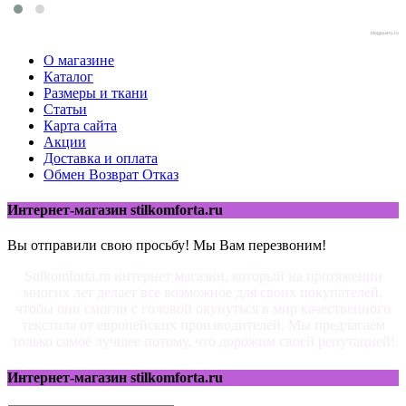
blogjquery.ru
О магазине
Каталог
Размеры и ткани
Статьи
Карта сайта
Акции
Доставка и оплата
Обмен Возврат Отказ
Интернет-магазин stilkomforta.ru
Вы отправили свою просьбу! Мы Вам перезвоним!
Stilkomforta.ru интернет магазин, который на протяжении
многих лет делает все возможное для своих покупателей,
чтобы они смогли с головой окунуться в мир качественного
текстиля от европейских производителей. Мы предлагаем
только самое лучшее потому, что дорожим своей репутацией!
Интернет-магазин stilkomforta.ru