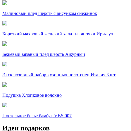
Малиновый плед шерсть с рисунком снежинок
Короткий махровый женский халат и тапочки Ири-гул
Бежевый вязаный плед шерсть Ажурный
Эксклюзивный набор кухонных полотенец Италия 3 шт.
Подушка Хлопковое волокно
Постельное белье бамбук VBS 007
Идеи подарков