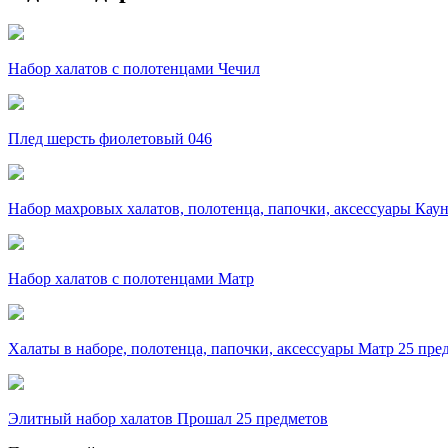
Набор халатов с полотенцами Чечил
Плед шерсть фиолетовый 046
Набор махровых халатов, полотенца, папочки, аксессуары Кау
Набор халатов с полотенцами Матр
Халаты в наборе, полотенца, папочки, аксессуары Матр 25 пре
Элитный набор халатов Прошал 25 предметов