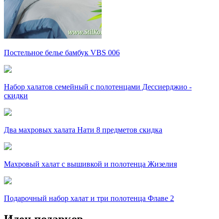
Постельное белье бамбук VBS 006
Набор халатов семейный с полотенцами Дессиерджио -
скидки
Два махровых халата Нати 8 предметов скидка
Махровый халат с вышивкой и полотенца Жизелия
Подарочный набор халат и три полотенца Флаве 2
Идеи подарков