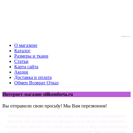
blogjquery.ru
О магазине
Каталог
Размеры и ткани
Статьи
Карта сайта
Акции
Доставка и оплата
Обмен Возврат Отказ
Интернет-магазин stilkomforta.ru
Вы отправили свою просьбу! Мы Вам перезвоним!
Stilkomforta.ru интернет магазин, который на протяжении
многих лет делает все возможное для своих покупателей,
чтобы они смогли с головой окунуться в мир качественного
текстиля от европейских производителей. Мы предлагаем