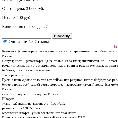
Старая цена:
3 900 руб.
Цена:
3 500 руб.
Количество на складе:
27
В корзину
Описание
Отзывы
Вы
Комплект фотошторы с нанесенным на них современным способом печати 
России.
Популярность фотошторы 3д не только из-за их практичности, но и в том,
романтических натур с видами водопадов, горных рек, парусников, морско
бабочек, сказочными деревьями.
Экспериментируйте!
Пусть в вашем доме появится тот пейзаж или рисунок, который будет вас ра
будет дарить всей вашей семье хорошее настроение каждый день. Вы может
Россия
страна бренда и производства Россия
Шторы:
ткань - габардин, пэ,
плотность - 150 г/см2
размер - 150х270+/-5 см - 2шт.
Крепление шторы - универсальная шторная лента.
Производитель поставляет готовый товар в пакете ПВХ