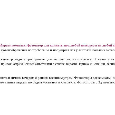
бираем комплект фотоштор для комнаты под любой интерьер и на любой в
фотоизображения востребованы и популярны как у жителей больших мегапо
 какое громадное пространство для творчества они открывают. Взглянете на 
го прибоя, африканскими животными в саване, видами Парижа и Венеции, лесн
довать и зимнем вечером и раннем весенним утром! Фотошторы для комнаты - 
е купить изделия по отдельности или в комплекте. Фотошторы с 3д печатью 