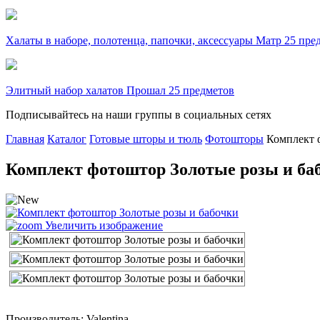
Халаты в наборе, полотенца, папочки, аксессуары Матр 25 пре
Элитный набор халатов Прошал 25 предметов
Подписывайтесь на наши группы в социальных сетях
Главная
Каталог
Готовые шторы и тюль
Фотошторы
Комплект 
Комплект фотоштор Золотые розы и ба
Увеличить изображение
Производитель: Valentina