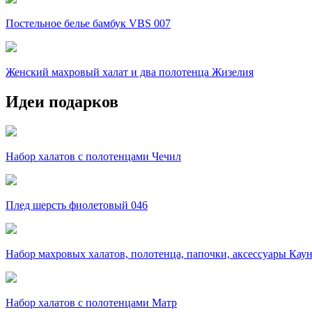
Постельное белье бамбук VBS 007
Женский махровый халат и два полотенца Жизелия
Идеи подарков
Набор халатов с полотенцами Чечил
Плед шерсть фиолетовый 046
Набор махровых халатов, полотенца, папочки, аксессуары Кау
Набор халатов с полотенцами Матр