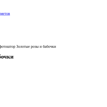
дметов
фотоштор Золотые розы и бабочки
бочки