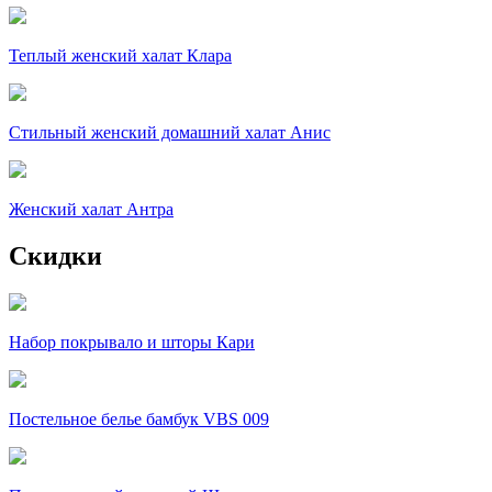
Теплый женский халат Клара
Стильный женский домашний халат Анис
Женский халат Антра
Скидки
Набор покрывало и шторы Кари
Постельное белье бамбук VBS 009