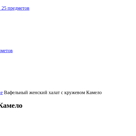
н 25 предметов
дметов
ие
Вафельный женский халат с кружевом Камело
Камело