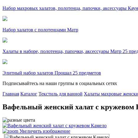
Набор махровых халатов, полотенца, папочки, аксессуары Кау
Набор халатов с полотенцами Матр
Халаты в наборе, полотенца, папочки, аксессуары Матр 25 пре
Элитный набор халатов Прошал 25 предметов
Подписывайтесь на наши группы в социальных сетях
Главная
Каталог
Текстиль для ванной
Халаты махровые женск
Вафельный женский халат с кружевом 
Увеличить изображение