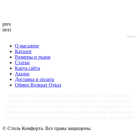
prev
next
blogjquery.ru
О магазине
Каталог
Размеры и ткани
Статьи
Карта сайта
Акции
Доставка и оплата
Обмен Возврат Отказ
Stilkomforta.ru интернет магазин, который на протяжении
многих лет делает все возможное для своих покупателей,
чтобы они смогли с головой окунуться в мир качественного
текстиля от европейских производителей. Мы предлагаем
только самое лучшее потому, что дорожим своей репутацией!
© Стиль Комфорта. Все права защищены.