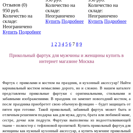
Отзывов (0)
Количество на
Количество на
950 руб.
складе:
складе:
Количество на
Неограничено
Неограничено
складе:
Купить
Подробнее
Купить
Подробнее
Неограничено
Купить
Подробнее
1
2
3
4
5
6
7
8
9
Прикольный фартук для мужчины и женщины купить в
интернет магазине Москва
Фартук с приколами и костюм на праздник, и кухонный аксессуар! Найти
карнавальный костюм немыслимо дорого, но и сложно. В нашем каталоге
представлены прикольные фартуки с оригинальными, стильными и
забавными изображениями. В праздник он заменит новогодний костюм, а
после праздника приобретет свою обычную функцию – будет защищать от
пятен при готовке. Такой прикольный, забавный фартук может быть и
отличным решением подарка как для мужа, друга, брата или любимой маме,
сестре, дочке или подруги. Фартуки выполнены из водоотталкивающей
ткани – полиэстер с тефлоновой пропиткой. Купить прикольный фартук для
женщины как нужный кухонный аксессуар, а купить мужчине прикольный