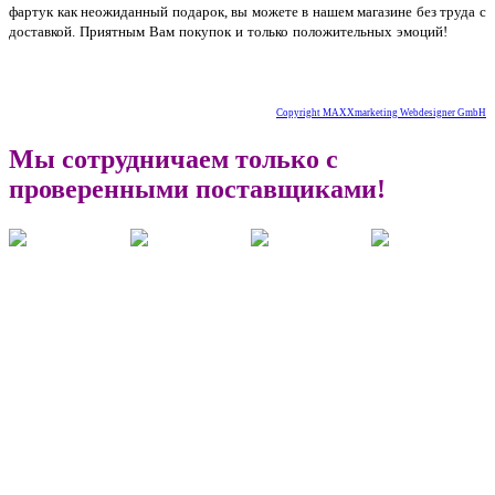
фартук как неожиданный подарок, вы можете в нашем магазине без труда с
доставкой. Приятным Вам покупок и только положительных эмоций!
Купить
прикольный фартук для мужчины и женщины для двоих повара кухни в подарок недорого
Copyright MAXXmarketing Webdesigner GmbH
Мы сотрудничаем только с
проверенными поставщиками!