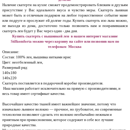
Наличие скатерти на кухне сможет продемонстрировать близким и друзьям
присутствие у Вас идеального вкуса и чувство меры. Скатерть льняная
может быть и отличным подарком на любое торжественное событие маме
или подруге и прослужит ей долгие годы. Купить скатерть изо льна можно,
не выходя из дома, достаточно только позвонить нам и понравившаяся
скатерть лен будет у Вас через один - два дня.
Купить скатерть с вышивкой лен в нашем интернет магазине
Stilkomforta можно через корзину на сайте или позвонив нам по
телефонам Москва
Описание:
Состав: 100% лен, вышивка нитками ирис
Цвет: неотбеленный лен,
Размерный ряд:
140х180
140х220
Скатерть поставляется в подарочной коробке производителя.
Наш магазин работает исключительно на прямую с производителями, и
весь товар имеет сертификат качества.
Высочайшее качество тканей имеет важнейшее значение, потому что
изначально льняное волокно — прочное, но грубоватое, но современные
технологии позволяют сделать это волокно необычайно нежным и
приятным при прикосновении, которое содержит в себе все лучшие
природные качества.