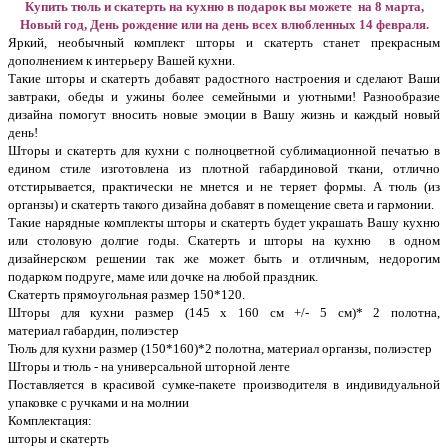
Купить тюль и скатерть на кухню в подарок вы можете на 8 марта,
Новый год, День рождение или на день всех влюбленных 14 февраля.
Яркий, необычный комплект шторы и скатерть станет прекрасным
дополнением к интерьеру Вашей кухни.
Такие шторы и скатерть добавят радостного настроения и сделают Ваши
завтраки, обеды и ужины более семейными и уютными! Разнообразие
дизайна помогут вносить новые эмоции в Вашу жизнь и каждый новый
день!
Шторы и скатерть для кухни с полноцветной сублимационной печатью в
едином стиле изготовлена из плотной габардиновой ткани, отлично
отстирывается, практически не мнется и не теряет формы. А тюль (из
органзы) и скатерть такого дизайна добавят в помещение света и гармонии.
Такие нарядные комплекты шторы и скатерть будет украшать Вашу кухню
или столовую долгие годы. Скатерть и шторы на кухню в одном
дизайнерском решении так же может быть и отличным, недорогим
подарком подруге, маме или дочке на любой праздник.
Скатерть прямоугольная размер 150*120.
Шторы для кухни размер (145 x 160 см +/- 5 см)* 2 полотна,
материал габардин, полиэстер
Тюль для кухни размер (150*160)*2 полотна, материал органзы, полиэстер
Шторы и тюль - на универсальной шторной ленте
Поставляется в красивой сумке-пакете производителя в индивидуальной
упаковке с ручками и на молнии
Комплектация:
шторы и скатерть