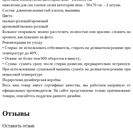
наволочки для сна хлопок сатин категории люкс - 50х70 см. – 2 штуки,
Состав: длинноволокнистый хлопок, вышивка
Цвета:
пыльно-розовый/кремовый
кремовый/пыльно-розовый
Большое покрывало можно расстелить полностью или красиво сложить на
кровати, как показано на фото.
Рекомендации по уходу:
• Стирка: не использовать отбеливатель, стирать на деликатном режиме при
температуре до 40ºС;
• Отжим: не более чем 600 оборотов в минуту;
• Сушка: сушить сразу после стирки развесив, предварительно встряхнув.
При использовании сушильной машины сушить на деликатном режиме при
невысокой температуре.
Подарочная дизайнерская коробка.
Весь наш товар имеет сертификат качества, мы работаем напрямую от
официальных производителя. На сайте представлены только оригинальные
товары, опасайтесь подделок данного дизайна.
Отзывы
Оставить отзыв