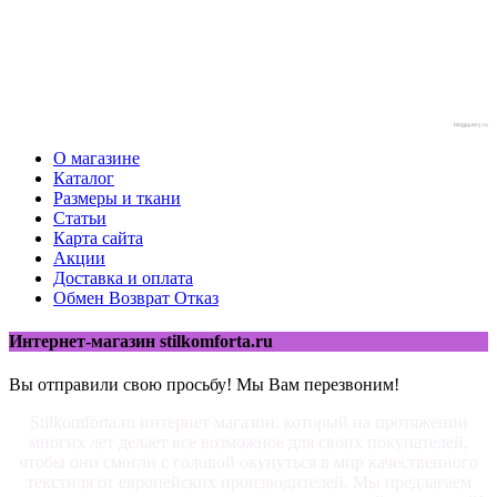
blogjquery.ru
О магазине
Каталог
Размеры и ткани
Статьи
Карта сайта
Акции
Доставка и оплата
Обмен Возврат Отказ
Интернет-магазин stilkomforta.ru
Вы отправили свою просьбу! Мы Вам перезвоним!
Stilkomforta.ru интернет магазин, который на протяжении
многих лет делает все возможное для своих покупателей,
чтобы они смогли с головой окунуться в мир качественного
текстиля от европейских производителей. Мы предлагаем