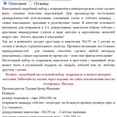
Описание
Отзывы
Изысканный свадебный набор с покрывалом в императорском стиле сделает
вашу спальню поистине королевской. Для производства постельных
принадлежностей использованы хлопковый сатин и гобелен жаккард -
самые изысканные, красивые и долговечные ткани. В качестве основного
материала для покрывала и 2-х декоративных наволочек избран гобелен с
красивым жаккардовым узором в виде ангелов и королевских вензелей
вокруг них - богато, красиво и изысканно!
Так же в комплекте входит простынь и наволочки 50х70 см 2 штуки из
сатина в мелкую горизонтальную полоску. Премиум коллекция постельных
принадлежностей для спальни способна сделать любой интерьер
изысканным, а ваши ощущения во время сна – поистине фантастическими!
Постельный набор из покрывала, наволочек и простыни с вышивкой легко
может быть в роскошный подарок на свадьбу, юбилей или по любому
другому случаю.
Купить свадебный постельный набор покрывало в нашем интернет
магазине Stilkomforta можно через корзину на сайте или позвонив нам по
телефонам Москва
Производитель Турция бренд Франция
Размеры:
размер покрывала - евро
260х260 см
покрывало жаккард гобелен - подходит на большую кровать размера евро и
2-х спальную,
декоративные наволочки - 50х70 см. – 2 штуки, вышивка
простынь хлопок сатин категории люкс - 240х260 см.