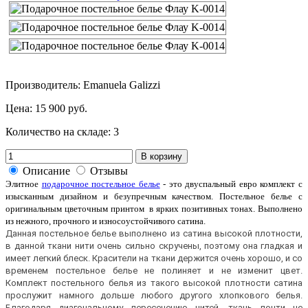
Производитель: Emanuela Galizzi
Цена:
15 900 руб.
Количество на складе:
3
В корзину
Описание
Отзывы
Элитное
подарочное постельное белье
- это двуспальный евро комплект с
изысканным дизайном и безупречным качеством. Постельное белье с
оригинальным цветочным принтом в ярких позитивных тонах. Выполнено
из нежного, прочного и износоустойчивого сатина.
Данная постельное белье выполнено из сатина высокой плотности,
в данной ткани нити очень сильно скручены, поэтому она гладкая и
имеет легкий блеск. Красители на ткани держится очень хорошо, и со
временем постельное белье не полиняет и не изменит цвет.
Комплект постельного белья из такого высокой плотности сатина
прослужит намного дольше любого другого хлопкового белья.
Благодаря диагональному пересечению нитей, ткань почти не