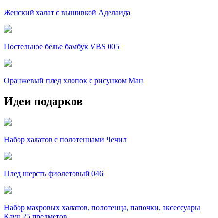
Женский халат с вышивкой Аделаида
Постельное белье бамбук VBS 005
Оранжевый плед хлопок с рисунком Ман
Идеи подарков
Набор халатов с полотенцами Чечил
Плед шерсть фиолетовый 046
Набор махровых халатов, полотенца, папочки, аксессуары
Каун 25 предметов