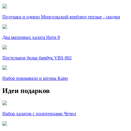
Подушки и одеяло Монгольский верблюд теплые - скидки
Два махровых халата Нати 8
Постельное белье бамбук VBS 002
Набор покрывало и шторы Кари
Идеи подарков
Набор халатов с полотенцами Чечил