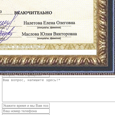
Обмен Возврат Отказ
Интернет-магазин stilkomforta.ru
Вы отправили свою просьбу! Мы Вам перезвоним!
Stilkomforta.ru интернет магазин, который на протяжении
многих лет делает все возможное для своих покупателей,
чтобы они смогли с головой окунуться в мир качественного
текстиля от европейских производителей. Мы предлагаем
только самое лучшее потому, что дорожим своей репутацией!
Интернет-магазин stilkomforta.ru