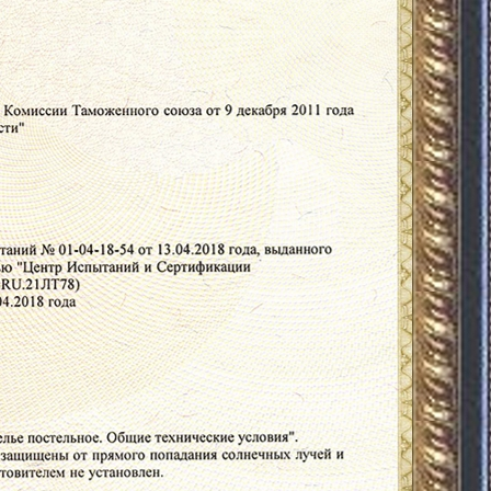
prev
next
blogjquery.ru
О магазине
Каталог
Размеры и ткани
Статьи
Карта сайта
Акции
Доставка и оплата