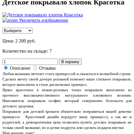
Детское покрывало хлопок Красотка
Увеличить изображение
Цена:
2 200 руб.
Количество на складе:
7
В корзину
Описание
Отзывы
Любая малышка мечтает стать принцессой и оказаться в волшебной стране.
Сделать мечту своей дочери реальной поможет наше стильное покрывало,
которое выполнено в стиле диснеевских принцесс.
Яркое красочное в нежно-розовых тонах покрывало выполнено из
прочного высококачественного натурального хлопкового волокна.
Наполнитель покрывала холфит, который совершенно безопасен для
.
детского здоровья
Покрывало для детской кровати обязательно понравиться вашей девочке
принцессе. Красочный дизайн порадует вашу принцессу, а так же и
родителей, а демократичная цена позволить купить детское покрывало не
только своей малышке, но и дочке подруги, или сделать подарок внучке.
Мир вашему дому!