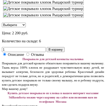
Цена:
2 200 руб.
Количество на складе:
6
В корзину
Описание
Отзывы
Покрывало для детской комнаты мальчика
Покрывало для детской кровати обязательно понравиться вашему мальчику.
Ткань верха 100% хлопок не раздражает чувствительную кожу детей, не
вызывает аллергии, безопасен для здоровья ребенка. Красочный дизайн
порадует не только деток, но и родителей, а демократичная цена позволить
купить детское покрывало не только своему малышу, но и ребенку подруги,
или сделать подарок внуку.
Мир вашему дому!
Купить детское покрывало из хлопка в нашем интернет магазине
Stilkomforta можно через корзину на сайте или позвонив нам по
телефонам Москва
Российский производитель.