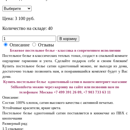
Цена:
3 100 руб.
Количество на складе:
40
В корзину
Описание
Отзывы
Бежевое постельное белье - классика в современном исполнении
Постельное белье в классических теплых тонах, создаст в спальной комнате
ощущение гармонии и уюта. Сделайте подарок себе и своим близким!
Купить постельное белье сатин однотонный можно, не выходя из дома,
достаточно только позвонить нам, и понравившийся комплект будет у Вас
дома.
Купить постельное белье однотонный сатин в нашем интернет магазине
Stilkomforta можно через корзину на сайте или позвонив нам по
телефонам Москва +7 499 391 26 09, +7 903 733 63 11
Описание:
Состав: 100% хлопок, сатин высокого качества с активной печатью.
Устойчивые красители, яркие цвета.
Постельное белье однотонный сатин поставляется в книжечке из ПВХ с
кнопочками
Размерный ряд:
1.5 спальное: