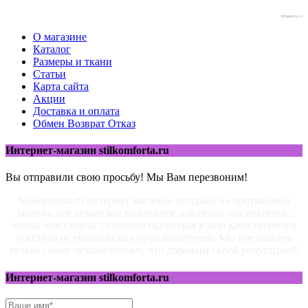
blogjquery.ru
О магазине
Каталог
Размеры и ткани
Статьи
Карта сайта
Акции
Доставка и оплата
Обмен Возврат Отказ
Интернет-магазин stilkomforta.ru
Вы отправили свою просьбу! Мы Вам перезвоним!
Stilkomforta.ru интернет магазин, который на протяжении
многих лет делает все возможное для своих покупателей,
чтобы они смогли с головой окунуться в мир качественного
текстиля от европейских производителей. Мы предлагаем
только самое лучшее потому, что дорожим своей репутацией!
Интернет-магазин stilkomforta.ru