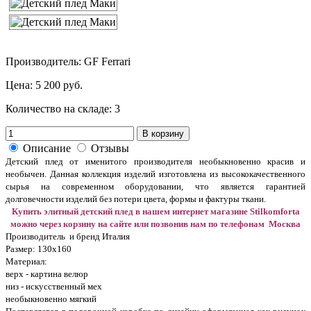
Производитель: GF Ferrari
Цена:
5 200 руб.
Количество на складе:
3
В корзину
Описание
Отзывы
Детский плед
от именитого производителя необыкновенно красив и
необычен. Данная коллекция изделий изготовлена из высококачественного
сырья на современном оборудовании, что является гарантией
долговечности изделий без потери цвета, формы и фактуры ткани.
Купить элитный детский плед в нашем интернет магазине Stilkomforta
можно через корзину на сайте или позвонив нам по телефонам Москва
Производитель и бренд Италия
Размер: 130х160
Материал:
верх - картина велюр
низ - искусственный мех
необыкновенно мягкий