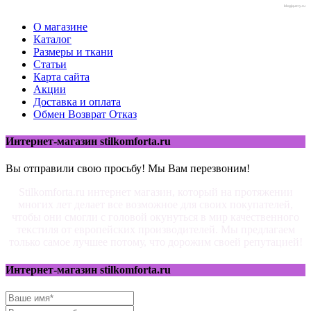
blogjquery.ru
О магазине
Каталог
Размеры и ткани
Статьи
Карта сайта
Акции
Доставка и оплата
Обмен Возврат Отказ
Интернет-магазин stilkomforta.ru
Вы отправили свою просьбу! Мы Вам перезвоним!
Stilkomforta.ru интернет магазин, который на протяжении
многих лет делает все возможное для своих покупателей,
чтобы они смогли с головой окунуться в мир качественного
текстиля от европейских производителей. Мы предлагаем
только самое лучшее потому, что дорожим своей репутацией!
Интернет-магазин stilkomforta.ru