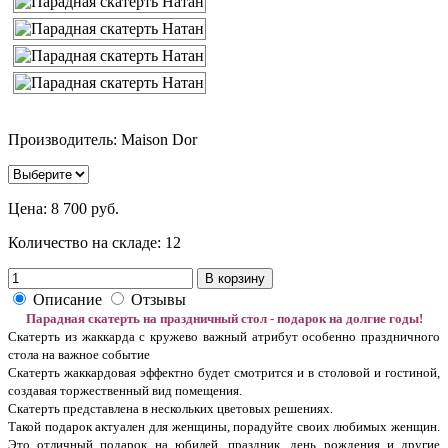
Производитель: Maison Dor
Цена:
8 700 руб.
Количество на складе:
12
В корзину
Описание
Отзывы
Парадная скатерть на праздничный стол - подарок на долгие годы!
Скатерть из жаккарда с кружево важный атрибут особенно праздничного
стола на важное событие
Скатерть жаккардовая эффектно будет смотрится и в столовой и гостиной,
создавая торжественный вид помещения.
Скатерть представлена в нескольких цветовых решениях.
Такой подарок актуален для женщины, порадуйте своих любимых женщин.
Это отличный подарок на юбилей, праздник, день рождения и другие