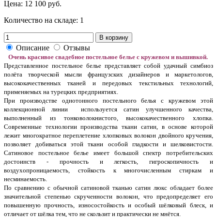
Цена:
12 100 руб.
Количество на складе:
1
В корзину
Описание
Отзывы
Очень красивое свадебное постельное белье с кружевом и вышивкой.
Представленное постельное белье представляет собой удачный симбиоз
полёта творческой мысли французских дизайнеров и маркетологов,
высококачественных тканей и передовых текстильных технологий,
применяемых на турецких предприятиях.
При производстве однотонного постельного белья с кружевом этой
коллекционной линии используется сатин улучшенного качества,
выполненный из тонковолокнистого, высококачественного хлопка.
Современные технологии производства ткани сатин, в основе которой
лежит многократное переплетение хлопковых волокон двойного кручения,
позволяет добиваться этой ткани особой гладкости и шелковистости.
Сатиновое постельное белье имеет большой спектр потребительских
достоинств - прочность и легкость, гигроскопичность и
воздухопроницаемость, стойкость к многочисленным стиркам и
несминаемость.
По сравнению с обычной сатиновой тканью сатин люкс обладает более
значительной степенью скрученности волокон, что предопределяет его
повышенную прочность, износостойкость и особый шёлковый блеск, и
отличает от шёлка тем, что не скользит и практически не мнётся.